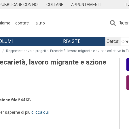
IT
PUBBLICARE CON NOI
COLLANE
APPUNTAMENTI
Rice
 siamo
contatti
aiuto
OLUMI
RIVISTE
Cerca:
Rappresentanza a progetto. Precarietà, lavoro migrante e azione collettiva in E
ecarietà, lavoro migrante e azione
ione file
544 KB
 per saperne di più
clicca qui