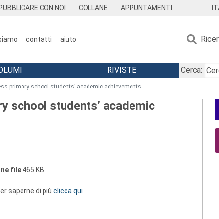
IT
PUBBLICARE CON NOI
COLLANE
APPUNTAMENTI
Rice
 siamo
contatti
aiuto
OLUMI
RIVISTE
Cerca:
sess primary school students’ academic achievements
ry school students’ academic
ne file
465 KB
 per saperne di più
clicca qui