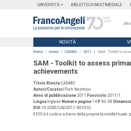
Menu
Main content
Footer
Menu
UNIVERSITÀ
BIBLIOTECA MULTIMEDIALE
chi
NOVITÀ
V
Main content
Home
riviste
CADMO
2011
SAM - Toolkit to as
SAM - Toolkit to assess prima
achievements
Titolo Rivista
CADMO
Autori/Curatori
Piotr Nezhnov
Anno di pubblicazione
2011
Fascicolo
2011/1
Lingua
Inglese
Numero pagine
14
P.
85-98
Dimensio
DOI
10.3280/CAD2011-001010
Il DOI è il codice a barre della proprietà intellettuale: