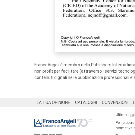
FrancoAngeli è membro della Publishers International
non profit per facilitare (attraverso i servizi tecnol
contenuti digitali nelle pubblicazioni professionali e 
Footer
LA TUA OPINIONE
CATALOGHI
CONVENZIONI
Ultimo agg
Per le opere
normativa su