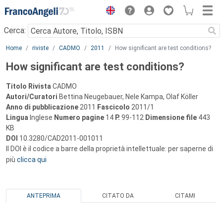
Menu
Cerca:
Main content
Home
riviste
CADMO
2011
How significant are test conditions?
How significant are test conditions?
Titolo Rivista
CADMO
Autori/Curatori
Bettina Neugebauer, Nele Kampa, Olaf Köller
Anno di pubblicazione
2011
Fascicolo
2011/1
Lingua
Inglese
Numero pagine
14
P.
99-112
Dimensione file
443
KB
DOI
10.3280/CAD2011-001011
Il DOI è il codice a barre della proprietà intellettuale: per saperne di
più
clicca qui
ANTEPRIMA
CITATO DA
CITAMI