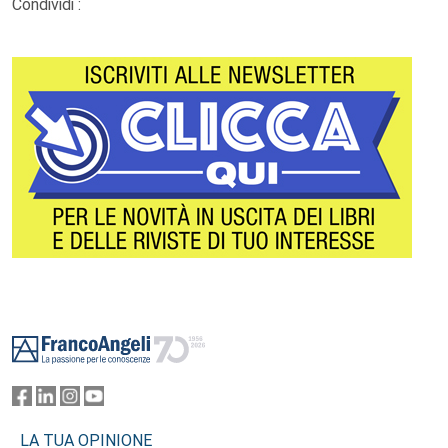
Condividi :
Footer
LA TUA OPINIONE