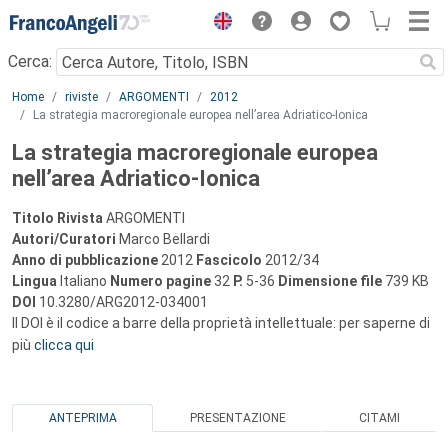
Menu
Cerca:
Main content
Home
riviste
ARGOMENTI
2012
La strategia macroregionale europea nell’area Adriatico-Ionica
La strategia macroregionale europea
nell’area Adriatico-Ionica
Titolo Rivista
ARGOMENTI
Autori/Curatori
Marco Bellardi
Anno di pubblicazione
2012
Fascicolo
2012/34
Lingua
Italiano
Numero pagine
32
P.
5-36
Dimensione file
739 KB
DOI
10.3280/ARG2012-034001
Il DOI è il codice a barre della proprietà intellettuale: per saperne di
più
clicca qui
ANTEPRIMA
PRESENTAZIONE
CITAMI