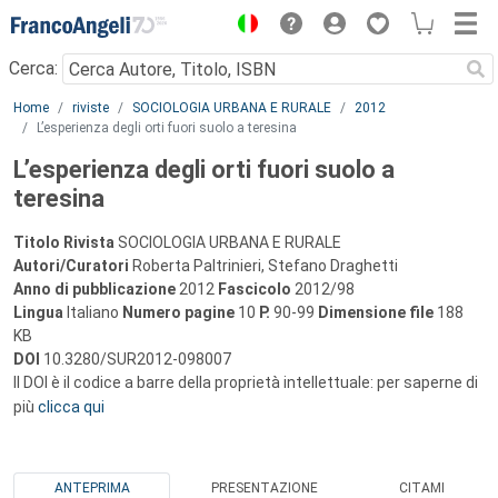
Menu
Cerca:
Main content
Home
riviste
SOCIOLOGIA URBANA E RURALE
2012
L’esperienza degli orti fuori suolo a teresina
L’esperienza degli orti fuori suolo a
teresina
Titolo Rivista
SOCIOLOGIA URBANA E RURALE
Autori/Curatori
Roberta Paltrinieri, Stefano Draghetti
Anno di pubblicazione
2012
Fascicolo
2012/98
Lingua
Italiano
Numero pagine
10
P.
90-99
Dimensione file
188
KB
DOI
10.3280/SUR2012-098007
Il DOI è il codice a barre della proprietà intellettuale: per saperne di
più
clicca qui
ANTEPRIMA
PRESENTAZIONE
CITAMI