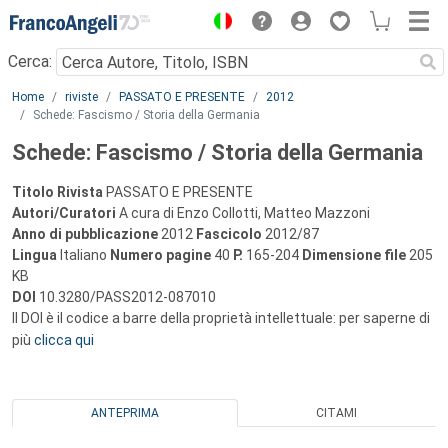
Menu
Cerca:
Main content
Home
riviste
PASSATO E PRESENTE
2012
Schede: Fascismo / Storia della Germania
Schede: Fascismo / Storia della Germania
Titolo Rivista
PASSATO E PRESENTE
Autori/Curatori
A cura di Enzo Collotti, Matteo Mazzoni
Anno di pubblicazione
2012
Fascicolo
2012/87
Lingua
Italiano
Numero pagine
40
P.
165-204
Dimensione file
205
KB
DOI
10.3280/PASS2012-087010
Il DOI è il codice a barre della proprietà intellettuale: per saperne di
più
clicca qui
ANTEPRIMA
CITAMI