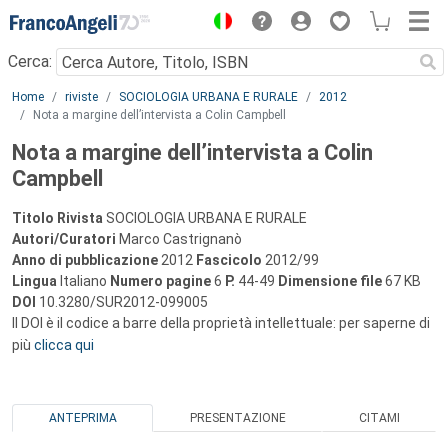
Menu
Cerca:
Main content
Home
riviste
SOCIOLOGIA URBANA E RURALE
2012
Nota a margine dell’intervista a Colin Campbell
Nota a margine dell’intervista a Colin
Campbell
Titolo Rivista
SOCIOLOGIA URBANA E RURALE
Autori/Curatori
Marco Castrignanò
Anno di pubblicazione
2012
Fascicolo
2012/99
Lingua
Italiano
Numero pagine
6
P.
44-49
Dimensione file
67 KB
DOI
10.3280/SUR2012-099005
Il DOI è il codice a barre della proprietà intellettuale: per saperne di
più
clicca qui
ANTEPRIMA
PRESENTAZIONE
CITAMI