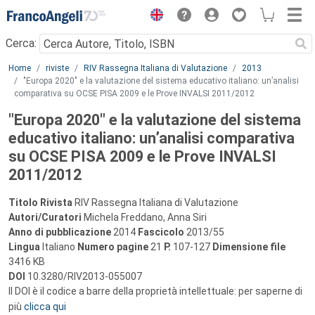
Menu
Cerca:
Main content
Home
riviste
RIV Rassegna Italiana di Valutazione
2013
"Europa 2020" e la valutazione del sistema educativo italiano: un’analisi
comparativa su OCSE PISA 2009 e le Prove INVALSI 2011/2012
"Europa 2020" e la valutazione del sistema
educativo italiano: un’analisi comparativa
su OCSE PISA 2009 e le Prove INVALSI
2011/2012
Titolo Rivista
RIV Rassegna Italiana di Valutazione
Autori/Curatori
Michela Freddano, Anna Siri
Anno di pubblicazione
2014
Fascicolo
2013/55
Lingua
Italiano
Numero pagine
21
P.
107-127
Dimensione file
3416 KB
DOI
10.3280/RIV2013-055007
Il DOI è il codice a barre della proprietà intellettuale: per saperne di
più
clicca qui