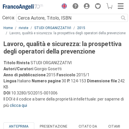
Menu
Cerca:
Main content
Home
riviste
STUDI ORGANIZZATIVI
2015
Lavoro, qualità e sicurezza: la prospettiva degli operatori della prevenzione
Lavoro, qualità e sicurezza: la prospettiva
degli operatori della prevenzione
Titolo Rivista
STUDI ORGANIZZATIVI
Autori/Curatori
Giorgio Gosetti
Anno di pubblicazione
2015
Fascicolo
2015/1
Lingua
Italiano
Numero pagine
30
P.
124-153
Dimensione file
242
KB
DOI
10.3280/SO2015-001006
Il DOI è il codice a barre della proprietà intellettuale: per saperne di
più
clicca qui
ANTEPRIMA
PRESENTAZIONE
CITATO DA
CITAMI