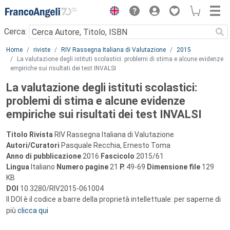
Menu
Cerca:
Main content
Home
riviste
RIV Rassegna Italiana di Valutazione
2015
La valutazione degli istituti scolastici: problemi di stima e alcune evidenze
empiriche sui risultati dei test INVALSI
La valutazione degli istituti scolastici:
problemi di stima e alcune evidenze
empiriche sui risultati dei test INVALSI
Titolo Rivista
RIV Rassegna Italiana di Valutazione
Autori/Curatori
Pasquale Recchia, Ernesto Toma
Anno di pubblicazione
2016
Fascicolo
2015/61
Lingua
Italiano
Numero pagine
21
P.
49-69
Dimensione file
129
KB
DOI
10.3280/RIV2015-061004
Il DOI è il codice a barre della proprietà intellettuale: per saperne di
più
clicca qui