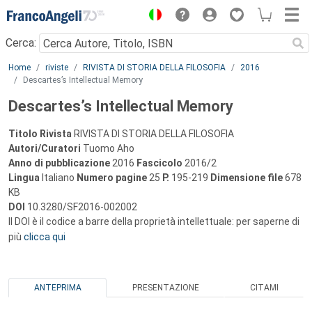
Menu
Cerca:
Main content
Home
riviste
RIVISTA DI STORIA DELLA FILOSOFIA
2016
Descartes’s Intellectual Memory
Descartes’s Intellectual Memory
Titolo Rivista
RIVISTA DI STORIA DELLA FILOSOFIA
Autori/Curatori
Tuomo Aho
Anno di pubblicazione
2016
Fascicolo
2016/2
Lingua
Italiano
Numero pagine
25
P.
195-219
Dimensione file
678
KB
DOI
10.3280/SF2016-002002
Il DOI è il codice a barre della proprietà intellettuale: per saperne di
più
clicca qui
ANTEPRIMA
PRESENTAZIONE
CITAMI