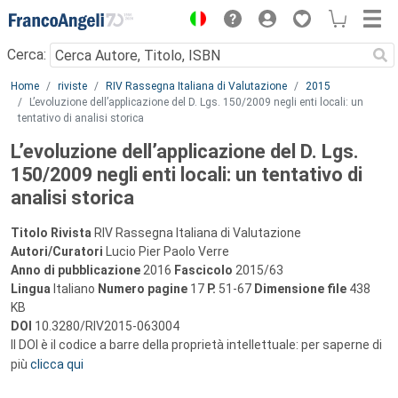
Menu
Cerca:
Main content
Home
riviste
RIV Rassegna Italiana di Valutazione
2015
L’evoluzione dell’applicazione del D. Lgs. 150/2009 negli enti locali: un
tentativo di analisi storica
L’evoluzione dell’applicazione del D. Lgs.
150/2009 negli enti locali: un tentativo di
analisi storica
Titolo Rivista
RIV Rassegna Italiana di Valutazione
Autori/Curatori
Lucio Pier Paolo Verre
Anno di pubblicazione
2016
Fascicolo
2015/63
Lingua
Italiano
Numero pagine
17
P.
51-67
Dimensione file
438
KB
DOI
10.3280/RIV2015-063004
Il DOI è il codice a barre della proprietà intellettuale: per saperne di
più
clicca qui