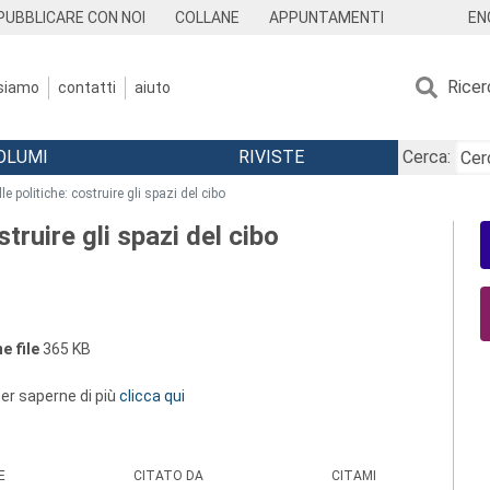
EN
PUBBLICARE CON NOI
COLLANE
APPUNTAMENTI
Ricer
 siamo
contatti
aiuto
OLUMI
RIVISTE
Cerca:
le politiche: costruire gli spazi del cibo
struire gli spazi del cibo
e file
365 KB
 per saperne di più
clicca qui
E
CITATO DA
CITAMI