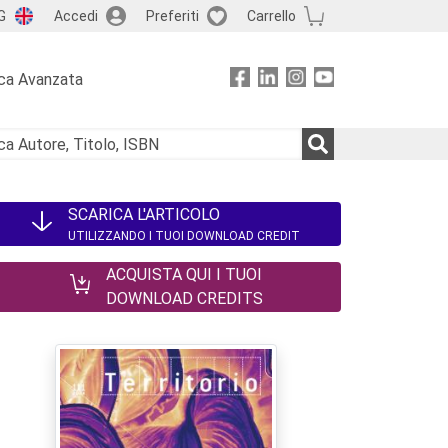
G
Accedi
Preferiti
Carrello
ca Avanzata
SCARICA L'ARTICOLO
UTILIZZANDO I TUOI DOWNLOAD CREDIT
ACQUISTA QUI I TUOI
DOWNLOAD CREDITS