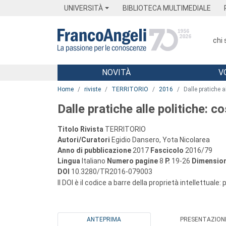
Menu
Main content
Footer
Menu
UNIVERSITÀ
BIBLIOTECA MULTIMEDIALE
chi
NOVITÀ
V
Main content
Home
riviste
TERRITORIO
2016
Dalle pratiche al
Dalle pratiche alle politiche: co
Titolo Rivista
TERRITORIO
Autori/Curatori
Egidio Dansero, Yota Nicolarea
Anno di pubblicazione
2017
Fascicolo
2016/79
Lingua
Italiano
Numero pagine
8
P.
19-26
Dimension
DOI
10.3280/TR2016-079003
Il DOI è il codice a barre della proprietà intellettuale:
ANTEPRIMA
PRESENTAZION