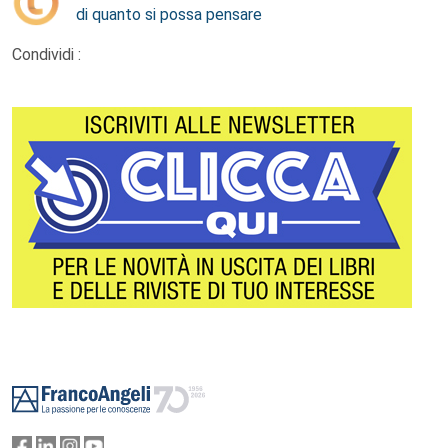
di quanto si possa pensare
Condividi :
Footer