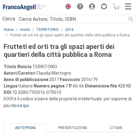
Menu
Cerca:
Main content
Home
riviste
TERRITORIO
2016
Frutteti ed orti tra gli spazi aperti dei quartieri della città pubblica a Roma
Frutteti ed orti tra gli spazi aperti dei
quartieri della città pubblica a Roma
Titolo Rivista
TERRITORIO
Autori/Curatori
Claudia Mattogno
Anno di pubblicazione
2017
Fascicolo
2016/79
Lingua
Italiano
Numero pagine
7
P.
60-66
Dimensione file
428 KB
DOI
10.3280/TR2016-079010
Il DOI è il codice a barre della proprietà intellettuale: per saperne di
più
clicca qui
ANTEPRIMA
PRESENTAZIONE
CITAMI