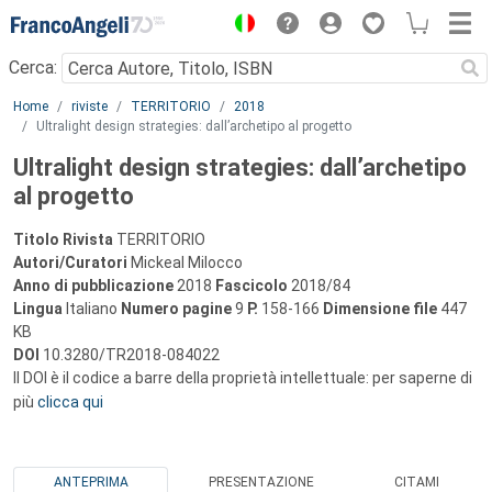
Menu
Cerca:
Main content
Home
riviste
TERRITORIO
2018
Ultralight design strategies: dall’archetipo al progetto
Ultralight design strategies: dall’archetipo
al progetto
Titolo Rivista
TERRITORIO
Autori/Curatori
Mickeal Milocco
Anno di pubblicazione
2018
Fascicolo
2018/84
Lingua
Italiano
Numero pagine
9
P.
158-166
Dimensione file
447
KB
DOI
10.3280/TR2018-084022
Il DOI è il codice a barre della proprietà intellettuale: per saperne di
più
clicca qui
ANTEPRIMA
PRESENTAZIONE
CITAMI