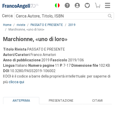
Menu
Cerca:
Main content
Home
riviste
PASSATO E PRESENTE
2019
Marchionne, «uno di loro»
Marchionne, «uno di loro»
Titolo Rivista
PASSATO E PRESENTE
Autori/Curatori
Franco Amatori
Anno di pubblicazione
2019
Fascicolo
2019/106
Lingua
Italiano
Numero pagine
11
P.
7-17
Dimensione file
102 KB
DOI
10.3280/PASS2019-106002
Il DOI è il codice a barre della proprietà intellettuale: per saperne di
più
clicca qui
ANTEPRIMA
PRESENTAZIONE
CITAMI