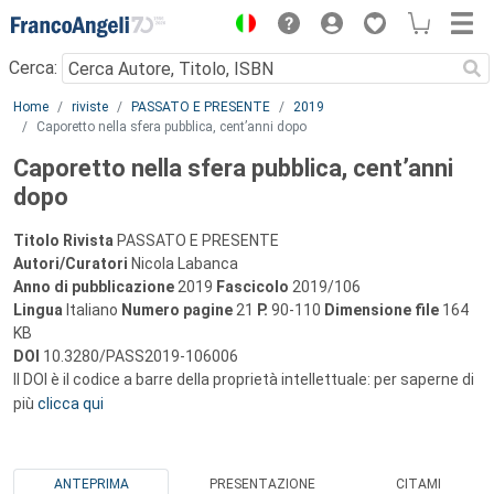
Menu
Cerca:
Main content
Home
riviste
PASSATO E PRESENTE
2019
Caporetto nella sfera pubblica, cent’anni dopo
Caporetto nella sfera pubblica, cent’anni
dopo
Titolo Rivista
PASSATO E PRESENTE
Autori/Curatori
Nicola Labanca
Anno di pubblicazione
2019
Fascicolo
2019/106
Lingua
Italiano
Numero pagine
21
P.
90-110
Dimensione file
164
KB
DOI
10.3280/PASS2019-106006
Il DOI è il codice a barre della proprietà intellettuale: per saperne di
più
clicca qui
ANTEPRIMA
PRESENTAZIONE
CITAMI