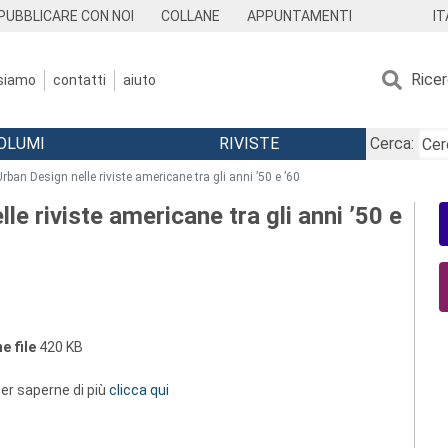
IT
PUBBLICARE CON NOI
COLLANE
APPUNTAMENTI
Rice
 siamo
contatti
aiuto
OLUMI
RIVISTE
Cerca:
l’Urban Design nelle riviste americane tra gli anni ’50 e ’60
lle riviste americane tra gli anni ’50 e
e file
420 KB
 per saperne di più
clicca qui