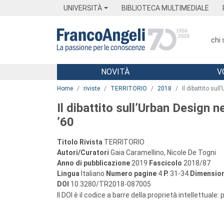
Menu
Main content
Footer
Menu
UNIVERSITÀ
BIBLIOTECA MULTIMEDIALE
chi
NOVITÀ
V
Main content
Home
riviste
TERRITORIO
2018
Il dibattito sul
Il dibattito sull’Urban Design ne
’60
Titolo Rivista
TERRITORIO
Autori/Curatori
Gaia Caramellino, Nicole De Togni
Anno di pubblicazione
2019
Fascicolo
2018/87
Lingua
Italiano
Numero pagine
4
P.
31-34
Dimension
DOI
10.3280/TR2018-087005
Il DOI è il codice a barre della proprietà intellettuale: