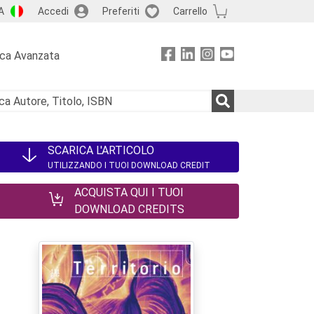
A
Accedi
Preferiti
Carrello
rca Avanzata
SCARICA L'ARTICOLO
UTILIZZANDO I TUOI DOWNLOAD CREDIT
ACQUISTA QUI I TUOI
DOWNLOAD CREDITS