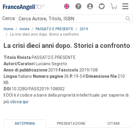
Menu
Cerca:
Main content
Home
riviste
PASSATO E PRESENTE
2019
La crisi dieci anni dopo. Storici a confronto
La crisi dieci anni dopo. Storici a confronto
Titolo Rivista
PASSATO E PRESENTE
Autori/Curatori
Luciano Segreto
Anno di pubblicazione
2019
Fascicolo
2019/108
Lingua
Italiano
Numero pagine
36
P.
19-54
Dimensione file
210
KB
DOI
10.3280/PASS2019-108002
Il DOI è il codice a barre della proprietà intellettuale: per saperne di
più
clicca qui
ANTEPRIMA
PRESENTAZIONE
CITAMI