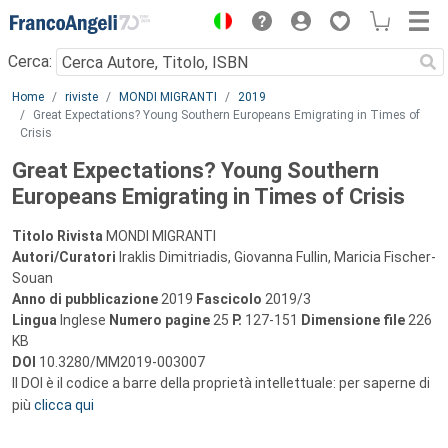
Menu
Cerca:
Main content
Home
riviste
MONDI MIGRANTI
2019
Great Expectations? Young Southern Europeans Emigrating in Times of
Crisis
Great Expectations? Young Southern
Europeans Emigrating in Times of Crisis
Titolo Rivista
MONDI MIGRANTI
Autori/Curatori
Iraklis Dimitriadis, Giovanna Fullin, Maricia Fischer-
Souan
Anno di pubblicazione
2019
Fascicolo
2019/3
Lingua
Inglese
Numero pagine
25
P.
127-151
Dimensione file
226
KB
DOI
10.3280/MM2019-003007
Il DOI è il codice a barre della proprietà intellettuale: per saperne di
più
clicca qui