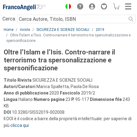
Menu
Cerca:
Main content
Home
riviste
SICUREZZA E SCIENZE SOCIALI
2019
Oltre l’Islam e l’Isis. Contro-narrare il terrorismo tra spersonalizzazione e
spersonificazione
Oltre l’Islam e l’Isis. Contro-narrare il
terrorismo tra spersonalizzazione e
spersonificazione
Titolo Rivista
SICUREZZA E SCIENZE SOCIALI
Autori/Curatori
Marica Spalletta, Paola De Rosa
Anno di pubblicazione
2020
Fascicolo
2019/2
Lingua
Italiano
Numero pagine
23
P.
95-117
Dimensione file
243
KB
DOI
10.3280/SISS2019-002008
Il DOI è il codice a barre della proprietà intellettuale: per saperne di
più
clicca qui