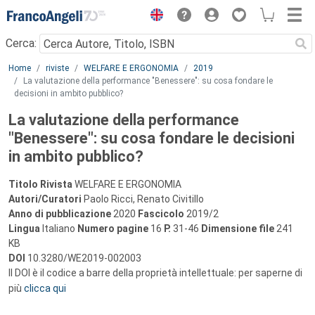
Menu
Cerca:
Main content
Home
riviste
WELFARE E ERGONOMIA
2019
La valutazione della performance "Benessere": su cosa fondare le
decisioni in ambito pubblico?
La valutazione della performance
"Benessere": su cosa fondare le decisioni
in ambito pubblico?
Titolo Rivista
WELFARE E ERGONOMIA
Autori/Curatori
Paolo Ricci, Renato Civitillo
Anno di pubblicazione
2020
Fascicolo
2019/2
Lingua
Italiano
Numero pagine
16
P.
31-46
Dimensione file
241
KB
DOI
10.3280/WE2019-002003
Il DOI è il codice a barre della proprietà intellettuale: per saperne di
più
clicca qui