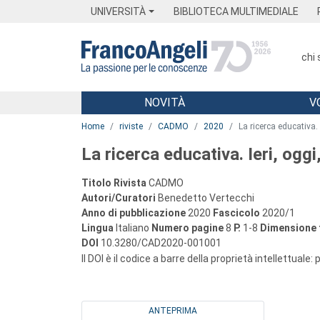
Menu
Main content
Footer
Menu
UNIVERSITÀ
BIBLIOTECA MULTIMEDIALE
chi
NOVITÀ
V
Main content
Home
riviste
CADMO
2020
La ricerca educativa. 
La ricerca educativa. Ieri, oggi
Titolo Rivista
CADMO
Autori/Curatori
Benedetto Vertecchi
Anno di pubblicazione
2020
Fascicolo
2020/1
Lingua
Italiano
Numero pagine
8
P.
1-8
Dimensione f
DOI
10.3280/CAD2020-001001
Il DOI è il codice a barre della proprietà intellettuale:
ANTEPRIMA