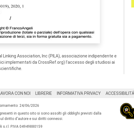
 Linking Association, Inc (PILA), associazione indipendente e
ogici implementati da CrossRef.org) l’accesso degli studiosi ai
scientifiche.
LAVORA CON NOI
LIBRERIE
INFORMATIVA PRIVACY
ACCESSIBILIT
iornamento: 24/06/2026
 presenti in questo sito si sono assolti gli obblighi previsti dalla
l diritto d'autore e sui diritti connessi.
i s.r.l. P.IVA 04949880159