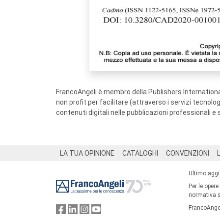
FrancoAngeli è membro della Publishers International
non profit per facilitare (attraverso i servizi tecnol
contenuti digitali nelle pubblicazioni professionali e 
Footer
LA TUA OPINIONE
CATALOGHI
CONVENZIONI
Ultimo agg
Per le opere
normativa su
FrancoAngel