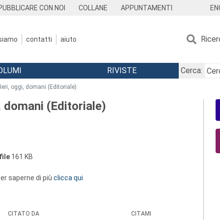
EN
PUBBLICARE CON NOI
COLLANE
APPUNTAMENTI
Ricer
 siamo
contatti
aiuto
OLUMI
RIVISTE
Cerca:
Ieri, oggi, domani (Editoriale)
, domani (Editoriale)
ile
161 KB
 per saperne di più
clicca qui
CITATO DA
CITAMI