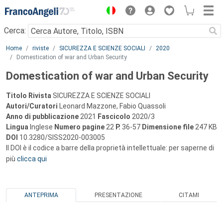
Menu
Cerca:
Main content
Home
riviste
SICUREZZA E SCIENZE SOCIALI
2020
Domestication of war and Urban Security
Domestication of war and Urban Security
Titolo Rivista
SICUREZZA E SCIENZE SOCIALI
Autori/Curatori
Leonard Mazzone, Fabio Quassoli
Anno di pubblicazione
2021
Fascicolo
2020/3
Lingua
Inglese
Numero pagine
22
P.
36-57
Dimensione file
247 KB
DOI
10.3280/SISS2020-003005
Il DOI è il codice a barre della proprietà intellettuale: per saperne di
più
clicca qui
ANTEPRIMA
PRESENTAZIONE
CITAMI