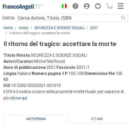
Menu
Cerca:
Main content
Home
riviste
SICUREZZA E SCIENZE SOCIALI
2021
Il ritorno del tragico: accettare la morte
Il ritorno del tragico: accettare la morte
Titolo Rivista
SICUREZZA E SCIENZE SOCIALI
Autori/Curatori
Michel Maffesoli
Anno di pubblicazione
2021
Fascicolo
2021/1
Lingua
Italiano
Numero pagine
4
P.
105-108
Dimensione file
100
KB
DOI
10.3280/SISS2021-001010
Il DOI è il codice a barre della proprietà intellettuale: per saperne di
più
clicca qui
ANTEPRIMA
CITAMI