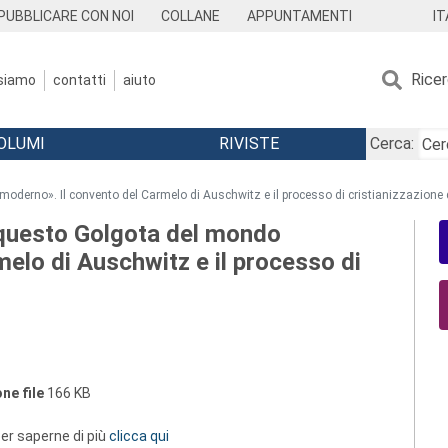
IT
PUBBLICARE CON NOI
COLLANE
APPUNTAMENTI
Rice
 siamo
contatti
aiuto
OLUMI
RIVISTE
Cerca:
oderno». Il convento del Carmelo di Auschwitz e il processo di cristianizzazione
 questo Golgota del mondo
elo di Auschwitz e il processo di
ne file
166 KB
 per saperne di più
clicca qui