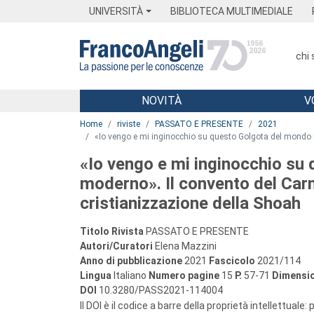
Menu
Main content
Footer
Menu
UNIVERSITÀ
BIBLIOTECA MULTIMEDIALE
chi
NOVITÀ
V
Main content
Home
riviste
PASSATO E PRESENTE
2021
«Io vengo e mi inginocchio su questo Golgota del mondo m
«Io vengo e mi inginocchio su
moderno». Il convento del Carm
cristianizzazione della Shoah
Titolo Rivista
PASSATO E PRESENTE
Autori/Curatori
Elena Mazzini
Anno di pubblicazione
2021
Fascicolo
2021/114
Lingua
Italiano
Numero pagine
15
P.
57-71
Dimensio
DOI
10.3280/PASS2021-114004
Il DOI è il codice a barre della proprietà intellettuale: