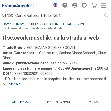
Menu
Cerca:
Main content
Home
riviste
SICUREZZA E SCIENZE SOCIALI
2021
Il sexwork maschile: dalla strada al web
Il sexwork maschile: dalla strada al web
Titolo Rivista
SICUREZZA E SCIENZE SOCIALI
Autori/Curatori
Mirco Costacurta, Cosimo Marco Scarcelli, Cirus
Rinaldi
Anno di pubblicazione
2022
Fascicolo
2021/3
Lingua
Inglese
Numero pagine
17
P.
83-99
Dimensione file
200 KB
DOI
10.3280/SISS2021-003005
Il DOI è il codice a barre della proprietà intellettuale: per saperne di
più
clicca qui
ANTEPRIMA
PRESENTAZIONE
CITAMI