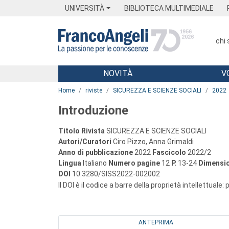
Menu
Main content
Footer
Menu
UNIVERSITÀ
BIBLIOTECA MULTIMEDIALE
chi
NOVITÀ
V
Main content
Home
riviste
SICUREZZA E SCIENZE SOCIALI
2022
Introduzione
Titolo Rivista
SICUREZZA E SCIENZE SOCIALI
Autori/Curatori
Ciro Pizzo, Anna Grimaldi
Anno di pubblicazione
2022
Fascicolo
2022/2
Lingua
Italiano
Numero pagine
12
P.
13-24
Dimensio
DOI
10.3280/SISS2022-002002
Il DOI è il codice a barre della proprietà intellettuale:
ANTEPRIMA