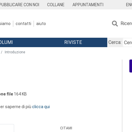
EN
PUBBLICARE CON NOI
COLLANE
APPUNTAMENTI
Ricer
 siamo
contatti
aiuto
OLUMI
RIVISTE
Cerca:
Introduzione
ne file
164 KB
 per saperne di più
clicca qui
CITAMI