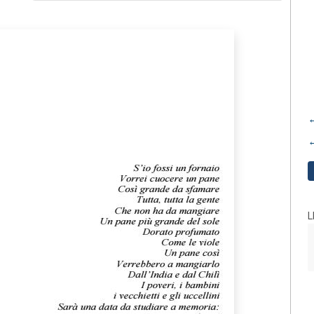
←
←
L