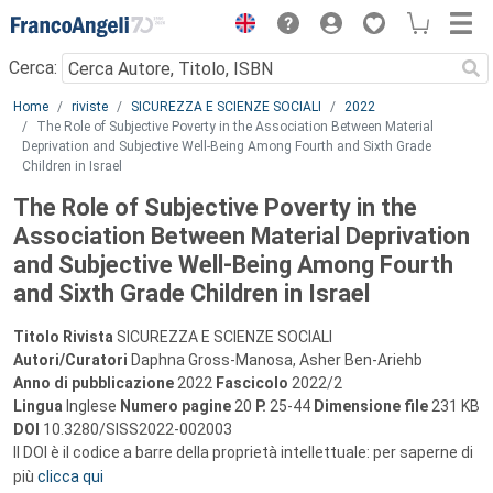
Menu
Cerca:
Main content
Home
riviste
SICUREZZA E SCIENZE SOCIALI
2022
The Role of Subjective Poverty in the Association Between Material
Deprivation and Subjective Well-Being Among Fourth and Sixth Grade
Children in Israel
The Role of Subjective Poverty in the
Association Between Material Deprivation
and Subjective Well-Being Among Fourth
and Sixth Grade Children in Israel
Titolo Rivista
SICUREZZA E SCIENZE SOCIALI
Autori/Curatori
Daphna Gross-Manosa, Asher Ben-Ariehb
Anno di pubblicazione
2022
Fascicolo
2022/2
Lingua
Inglese
Numero pagine
20
P.
25-44
Dimensione file
231 KB
DOI
10.3280/SISS2022-002003
Il DOI è il codice a barre della proprietà intellettuale: per saperne di
più
clicca qui