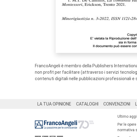
FrancoAngeli è membro della Publishers International
non profit per facilitare (attraverso i servizi tecnol
contenuti digitali nelle pubblicazioni professionali e 
Footer
LA TUA OPINIONE
CATALOGHI
CONVENZIONI
Ultimo agg
Per le opere
normativa su