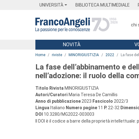
Menu
Main content
Footer
Menu
UNIVERSITÀ
BIBLIOTECA MULTIMEDIALE
chi
NOVITÀ
V
Main content
Home
riviste
MINORIGIUSTIZIA
2022
La fase de
La fase dell’abbinamento e de
nell’adozione: il ruolo della c
Titolo Rivista
MINORIGIUSTIZIA
Autori/Curatori
Maria Teresa De Camillis
Anno di pubblicazione
2023
Fascicolo
2022/3
Lingua
Italiano
Numero pagine
11
P.
22-32
Dimensio
DOI
10.3280/MG2022-003003
Il DOI è il codice a barre della proprietà intellettuale: