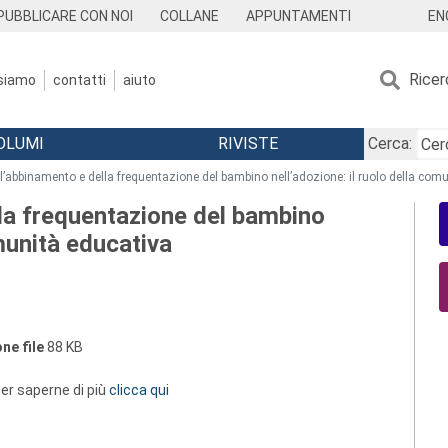
EN
PUBBLICARE CON NOI
COLLANE
APPUNTAMENTI
Ricer
 siamo
contatti
aiuto
OLUMI
RIVISTE
Cerca:
ll’abbinamento e della frequentazione del bambino nell’adozione: il ruolo della com
lla frequentazione del bambino
omunità educativa
ne file
88 KB
 per saperne di più
clicca qui