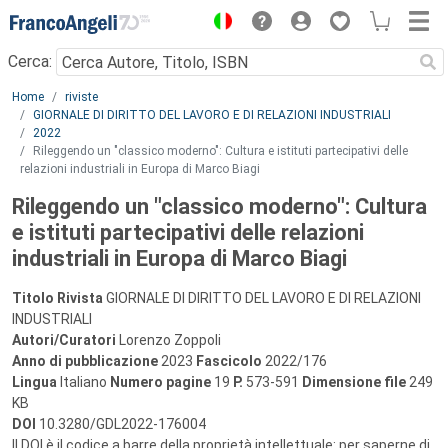
Menu
Cerca:
Main content
Home
riviste
GIORNALE DI DIRITTO DEL LAVORO E DI RELAZIONI INDUSTRIALI
2022
Rileggendo un "classico moderno": Cultura e istituti partecipativi delle
relazioni industriali in Europa di Marco Biagi
Rileggendo un "classico moderno": Cultura
e istituti partecipativi delle relazioni
industriali in Europa di Marco Biagi
Titolo Rivista
GIORNALE DI DIRITTO DEL LAVORO E DI RELAZIONI
INDUSTRIALI
Autori/Curatori
Lorenzo Zoppoli
Anno di pubblicazione
2023
Fascicolo
2022/176
Lingua
Italiano
Numero pagine
19
P.
573-591
Dimensione file
249
KB
DOI
10.3280/GDL2022-176004
Il DOI è il codice a barre della proprietà intellettuale: per saperne di