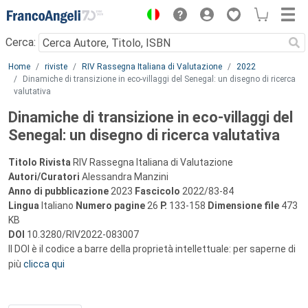
Menu
Cerca:
Main content
Home
riviste
RIV Rassegna Italiana di Valutazione
2022
Dinamiche di transizione in eco-villaggi del Senegal: un disegno di ricerca
valutativa
Dinamiche di transizione in eco-villaggi del
Senegal: un disegno di ricerca valutativa
Titolo Rivista
RIV Rassegna Italiana di Valutazione
Autori/Curatori
Alessandra Manzini
Anno di pubblicazione
2023
Fascicolo
2022/83-84
Lingua
Italiano
Numero pagine
26
P.
133-158
Dimensione file
473
KB
DOI
10.3280/RIV2022-083007
Il DOI è il codice a barre della proprietà intellettuale: per saperne di
più
clicca qui