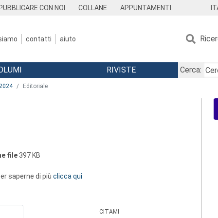
IT
PUBBLICARE CON NOI
COLLANE
APPUNTAMENTI
Rice
 siamo
contatti
aiuto
OLUMI
RIVISTE
Cerca:
2024
Editoriale
e file
397 KB
 per saperne di più
clicca qui
CITAMI