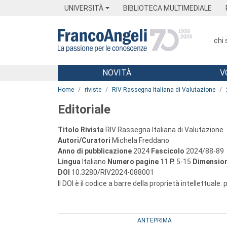
Menu
Main content
Footer
Menu
UNIVERSITÀ
BIBLIOTECA MULTIMEDIALE
chi
NOVITÀ
V
Main content
Home
riviste
RIV Rassegna Italiana di Valutazione
Editoriale
Titolo Rivista
RIV Rassegna Italiana di Valutazione
Autori/Curatori
Michela Freddano
Anno di pubblicazione
2024
Fascicolo
2024/88-89
Lingua
Italiano
Numero pagine
11
P.
5-15
Dimension
DOI
10.3280/RIV2024-088001
Il DOI è il codice a barre della proprietà intellettuale:
ANTEPRIMA