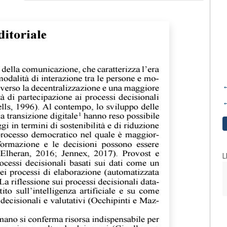
←
←
L