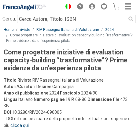
Menu
Cerca:
Main content
Home
riviste
RIV Rassegna Italiana di Valutazione
2024
Come progettare iniziative di evaluation capacity-building “trasformative”?
Prime evidenze da un’esperienza pilota
Come progettare iniziative di evaluation
capacity-building “trasformative”? Prime
evidenze da un’esperienza pilota
Titolo Rivista
RIV Rassegna Italiana di Valutazione
Autori/Curatori
Desirée Campagna
Anno di pubblicazione
2024
Fascicolo
2024/90
Lingua
Italiano
Numero pagine
19
P.
68-86
Dimensione file
473
KB
DOI
10.3280/RIV2024-090005
Il DOI è il codice a barre della proprietà intellettuale: per saperne di
più
clicca qui