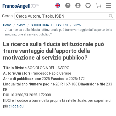
Menu
Cerca:
Main content
Home
riviste
SOCIOLOGIA DEL LAVORO
2025
La ricerca sulla fiducia istituzionale può trarre vantaggio dall’apporto della
motivazione al servizio pubblico?
La ricerca sulla fiducia istituzionale può
trarre vantaggio dall’apporto della
motivazione al servizio pubblico?
Titolo Rivista
SOCIOLOGIA DEL LAVORO
Autori/Curatori
Francesco Paolo Cerase
Anno di pubblicazione
2025
Fascicolo
2025/172
Lingua
Italiano
Numero pagine
20
P.
167-186
Dimensione file
233
KB
DOI
10.3280/SL2025-172008
Il DOI è il codice a barre della proprietà intellettuale: per saperne di
più
clicca qui