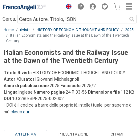
Menu
Cerca:
Main content
Home
riviste
HISTORY OF ECONOMIC THOUGHT AND POLICY
2025
Italian Economists and the Railway Issue at the Dawn of the Twentieth
Century
Italian Economists and the Railway Issue
at the Dawn of the Twentieth Century
Titolo Rivista
HISTORY OF ECONOMIC THOUGHT AND POLICY
Autori/Curatori
Giovanni Michelagnoli
Anno di pubblicazione
2025
Fascicolo
2025/2
Lingua
Inglese
Numero pagine
24
P.
33-56
Dimensione file
112 KB
DOI
10.3280/SPE2025-002002
Il DOI è il codice a barre della proprietà intellettuale: per saperne di
più
clicca qui
ANTEPRIMA
PRESENTAZIONE
CITAMI