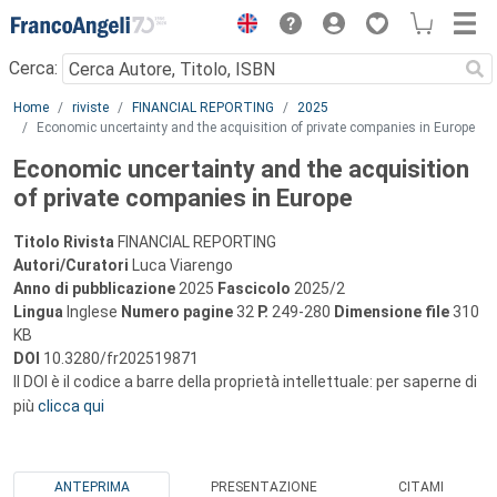
Menu
Cerca:
Main content
Home
riviste
FINANCIAL REPORTING
2025
Economic uncertainty and the acquisition of private companies in Europe
Economic uncertainty and the acquisition
of private companies in Europe
Titolo Rivista
FINANCIAL REPORTING
Autori/Curatori
Luca Viarengo
Anno di pubblicazione
2025
Fascicolo
2025/2
Lingua
Inglese
Numero pagine
32
P.
249-280
Dimensione file
310
KB
DOI
10.3280/fr202519871
Il DOI è il codice a barre della proprietà intellettuale: per saperne di
più
clicca qui
ANTEPRIMA
PRESENTAZIONE
CITAMI