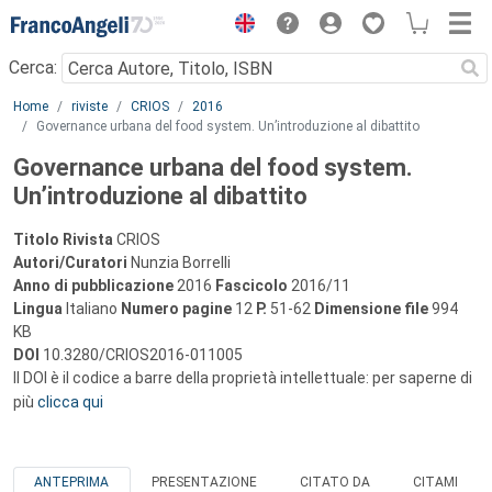
Menu
Cerca:
Main content
Home
riviste
CRIOS
2016
Governance urbana del food system. Un’introduzione al dibattito
Governance urbana del food system.
Un’introduzione al dibattito
Titolo Rivista
CRIOS
Autori/Curatori
Nunzia Borrelli
Anno di pubblicazione
2016
Fascicolo
2016/11
Lingua
Italiano
Numero pagine
12
P.
51-62
Dimensione file
994
KB
DOI
10.3280/CRIOS2016-011005
Il DOI è il codice a barre della proprietà intellettuale: per saperne di
più
clicca qui
ANTEPRIMA
PRESENTAZIONE
CITATO DA
CITAMI