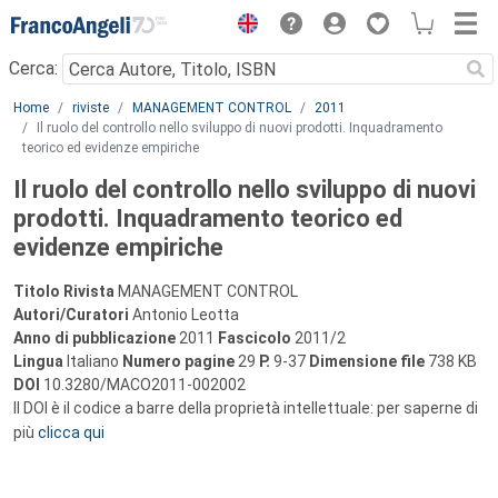
Menu
Cerca:
Main content
Home
riviste
MANAGEMENT CONTROL
2011
Il ruolo del controllo nello sviluppo di nuovi prodotti. Inquadramento
teorico ed evidenze empiriche
Il ruolo del controllo nello sviluppo di nuovi
prodotti. Inquadramento teorico ed
evidenze empiriche
Titolo Rivista
MANAGEMENT CONTROL
Autori/Curatori
Antonio Leotta
Anno di pubblicazione
2011
Fascicolo
2011/2
Lingua
Italiano
Numero pagine
29
P.
9-37
Dimensione file
738 KB
DOI
10.3280/MACO2011-002002
Il DOI è il codice a barre della proprietà intellettuale: per saperne di
più
clicca qui