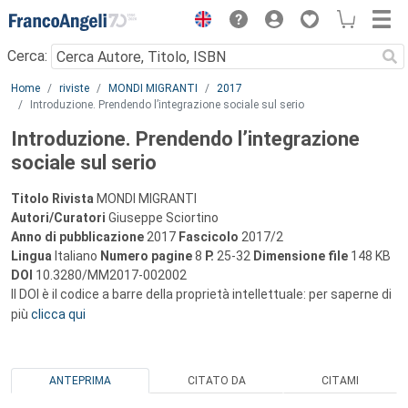
Menu
Cerca:
Main content
Home
riviste
MONDI MIGRANTI
2017
Introduzione. Prendendo l’integrazione sociale sul serio
Introduzione. Prendendo l’integrazione
sociale sul serio
Titolo Rivista
MONDI MIGRANTI
Autori/Curatori
Giuseppe Sciortino
Anno di pubblicazione
2017
Fascicolo
2017/2
Lingua
Italiano
Numero pagine
8
P.
25-32
Dimensione file
148 KB
DOI
10.3280/MM2017-002002
Il DOI è il codice a barre della proprietà intellettuale: per saperne di
più
clicca qui
ANTEPRIMA
CITATO DA
CITAMI