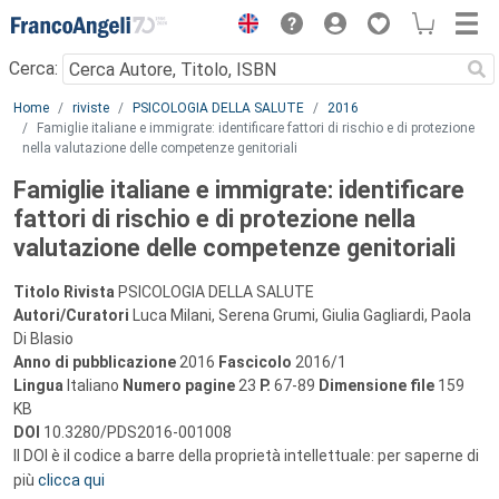
Menu
Cerca:
Main content
Home
riviste
PSICOLOGIA DELLA SALUTE
2016
Famiglie italiane e immigrate: identificare fattori di rischio e di protezione
nella valutazione delle competenze genitoriali
Famiglie italiane e immigrate: identificare
fattori di rischio e di protezione nella
valutazione delle competenze genitoriali
Titolo Rivista
PSICOLOGIA DELLA SALUTE
Autori/Curatori
Luca Milani, Serena Grumi, Giulia Gagliardi, Paola
Di Blasio
Anno di pubblicazione
2016
Fascicolo
2016/1
Lingua
Italiano
Numero pagine
23
P.
67-89
Dimensione file
159
KB
DOI
10.3280/PDS2016-001008
Il DOI è il codice a barre della proprietà intellettuale: per saperne di
più
clicca qui