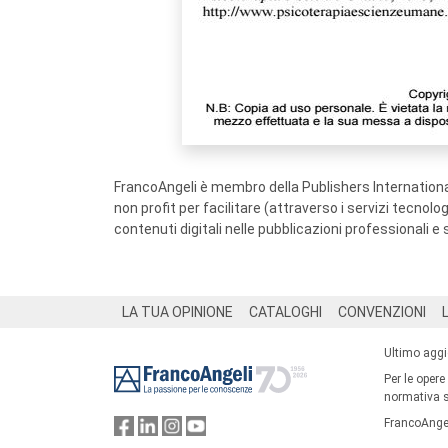
FrancoAngeli è membro della Publishers International
non profit per facilitare (attraverso i servizi tecnol
contenuti digitali nelle pubblicazioni professionali e 
Footer
LA TUA OPINIONE
CATALOGHI
CONVENZIONI
Ultimo agg
Per le opere
normativa su
FrancoAngel