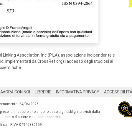
 Linking Association, Inc (PILA), associazione indipendente e
ogici implementati da CrossRef.org) l’accesso degli studiosi ai
scientifiche.
LAVORA CON NOI
LIBRERIE
INFORMATIVA PRIVACY
ACCESSIBILIT
iornamento: 24/06/2026
 presenti in questo sito si sono assolti gli obblighi previsti dalla
l diritto d'autore e sui diritti connessi.
i s.r.l. P.IVA 04949880159