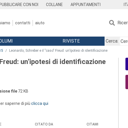
IT
PUBBLICARE CON NOI
COLLANE
APPUNTAMENTI
Rice
 siamo
contatti
aiuto
OLUMI
RIVISTE
Cerca:
15
Leonardo, Schreber e il "caso" Freud: un’ipotesi di identificazione
Freud: un’ipotesi di identificazione
ione file
72 KB
 per saperne di più
clicca qui
E
CITATO DA
CITAMI