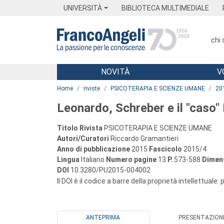
Menu
Main content
Footer
Menu
UNIVERSITÀ
BIBLIOTECA MULTIMEDIALE
chi
NOVITÀ
V
Main content
Home
riviste
PSICOTERAPIA E SCIENZE UMANE
20
Leonardo, Schreber e il "caso" 
Titolo Rivista
PSICOTERAPIA E SCIENZE UMANE
Autori/Curatori
Riccardo Gramantieri
Anno di pubblicazione
2015
Fascicolo
2015/4
Lingua
Italiano
Numero pagine
13
P.
573-588
Dimens
DOI
10.3280/PU2015-004002
Il DOI è il codice a barre della proprietà intellettuale:
ANTEPRIMA
PRESENTAZION