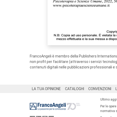
FrancoAngeli è membro della Publishers International
non profit per facilitare (attraverso i servizi tecnol
contenuti digitali nelle pubblicazioni professionali e 
Footer
LA TUA OPINIONE
CATALOGHI
CONVENZIONI
Ultimo agg
Per le opere
normativa su