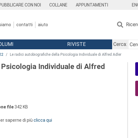
EN
PUBBLICARE CON NOI
COLLANE
APPUNTAMENTI
Ricer
 siamo
contatti
aiuto
OLUMI
RIVISTE
Cerca:
22
Le radici autobiografiche della Psicologia Individuale di Alfred Adler
 Psicologia Individuale di Alfred
ne file
342 KB
 per saperne di più
clicca qui