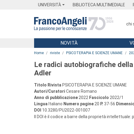
Menu
Main content
Footer
Menu
UNIVERSITÀ
BIBLIOTECA MULTIMEDIALE
chi
NOVITÀ
V
Main content
Home
riviste
PSICOTERAPIA E SCIENZE UMANE
20
Le radici autobiografiche della
Adler
Titolo Rivista
PSICOTERAPIA E SCIENZE UMANE
Autori/Curatori
Cesare Romano
Anno di pubblicazione
2022
Fascicolo
2022/1
Lingua
Italiano
Numero pagine
20
P.
37-56
Dimensio
DOI
10.3280/PU2022-001007
Il DOI è il codice a barre della proprietà intellettuale: