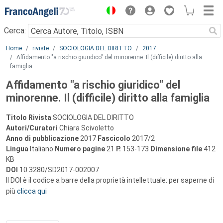
Menu
Cerca:
Main content
Home
riviste
SOCIOLOGIA DEL DIRITTO
2017
Affidamento "a rischio giuridico" del minorenne. Il (difficile) diritto alla
famiglia
Affidamento "a rischio giuridico" del
minorenne. Il (difficile) diritto alla famiglia
Titolo Rivista
SOCIOLOGIA DEL DIRITTO
Autori/Curatori
Chiara Scivoletto
Anno di pubblicazione
2017
Fascicolo
2017/2
Lingua
Italiano
Numero pagine
21
P.
153-173
Dimensione file
412
KB
DOI
10.3280/SD2017-002007
Il DOI è il codice a barre della proprietà intellettuale: per saperne di
più
clicca qui