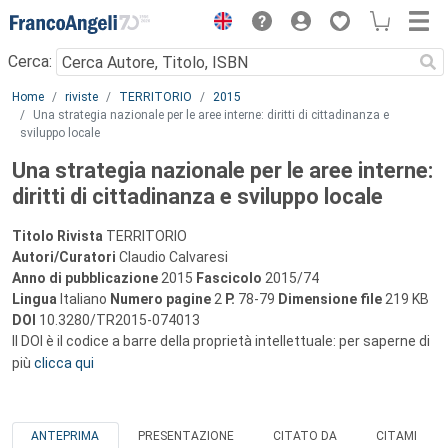
Menu
Cerca:
Main content
Home
riviste
TERRITORIO
2015
Una strategia nazionale per le aree interne: diritti di cittadinanza e
sviluppo locale
Una strategia nazionale per le aree interne:
diritti di cittadinanza e sviluppo locale
Titolo Rivista
TERRITORIO
Autori/Curatori
Claudio Calvaresi
Anno di pubblicazione
2015
Fascicolo
2015/74
Lingua
Italiano
Numero pagine
2
P.
78-79
Dimensione file
219 KB
DOI
10.3280/TR2015-074013
Il DOI è il codice a barre della proprietà intellettuale: per saperne di
più
clicca qui
ANTEPRIMA
PRESENTAZIONE
CITATO DA
CITAMI