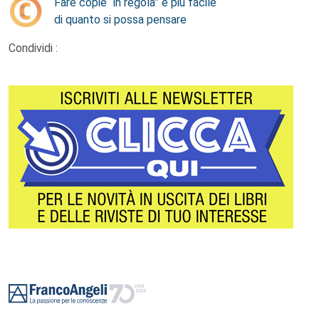
Fare copie “in regola” è più facile
di quanto si possa pensare
Condividi :
Footer