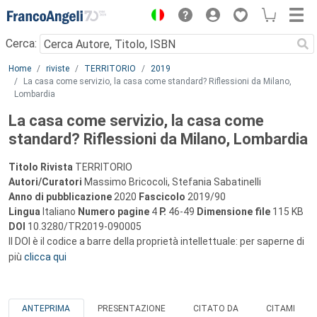
Menu
Cerca:
Main content
Home
riviste
TERRITORIO
2019
La casa come servizio, la casa come standard? Riflessioni da Milano,
Lombardia
La casa come servizio, la casa come
standard? Riflessioni da Milano, Lombardia
Titolo Rivista
TERRITORIO
Autori/Curatori
Massimo Bricocoli, Stefania Sabatinelli
Anno di pubblicazione
2020
Fascicolo
2019/90
Lingua
Italiano
Numero pagine
4
P.
46-49
Dimensione file
115 KB
DOI
10.3280/TR2019-090005
Il DOI è il codice a barre della proprietà intellettuale: per saperne di
più
clicca qui
ANTEPRIMA
PRESENTAZIONE
CITATO DA
CITAMI