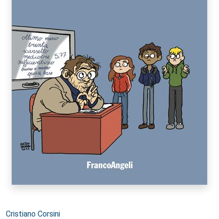
Autori:
Cristiano Corsini