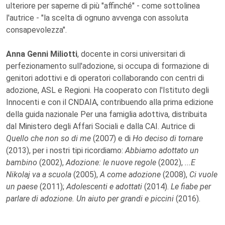
ulteriore per saperne di più "affinché" - come sottolinea
l'autrice - "la scelta di ognuno avvenga con assoluta
consapevolezza".
Anna Genni Miliotti
, docente in corsi universitari di
perfezionamento sull'adozione, si occupa di formazione di
genitori adottivi e di operatori collaborando con centri di
adozione, ASL e Regioni. Ha cooperato con l'Istituto degli
Innocenti e con il CNDAIA, contribuendo alla prima edizione
della guida nazionale Per una famiglia adottiva, distribuita
dal Ministero degli Affari Sociali e dalla CAI. Autrice di
Quello che non so di me
(2007) e di
Ho deciso di tornare
(2013), per i nostri tipi ricordiamo:
Abbiamo adottato un
bambino
(2002),
Adozione: le nuove regole
(2002),
...E
Nikolaj va a scuola
(2005),
A come adozione
(2008),
Ci vuole
un paese
(2011);
Adolescenti e adottati
(2014).
Le fiabe per
parlare di adozione. Un aiuto per grandi e piccini
(2016).