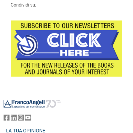
Condividi su:
Footer
LA TUA OPINIONE