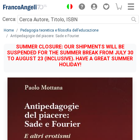
Menu
Cerca:
Main content
Home
Pedagogia teoretica e filosofia dell’educazione
Antipedagogie del piacere: Sade e Fourier.
SUMMER CLOSURE: OUR SHIPMENTS WILL BE
SUSPENDED FOR THE SUMMER BREAK FROM JULY 30
TO AUGUST 23 (INCLUSIVE). HAVE A GREAT SUMMER
HOLIDAY!